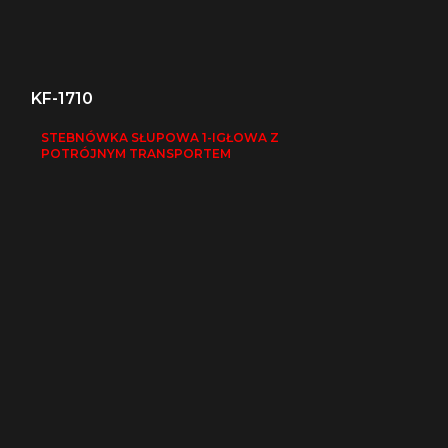
KF-1710
STEBNÓWKA SŁUPOWA 1-IGŁOWA Z
POTRÓJNYM TRANSPORTEM
KF-1760
STEBNÓWKA S
POTRÓJNYM T