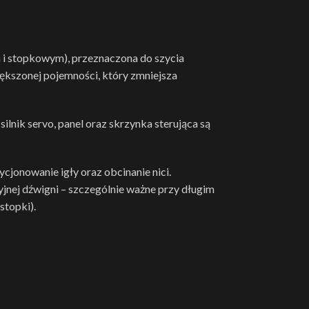
i stopkowym), przeznaczona do szycia
ększonej pojemności, który zmniejsza
nik servo, panel oraz skrzynka sterująca są
jonowanie igły oraz obcinanie nici.
jnej dźwigni – szczególnie ważne przy długim
stopki).