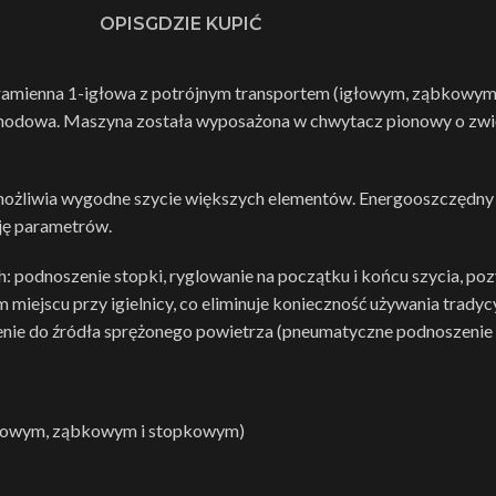
OPIS
GDZIE KUPIĆ
amienna 1-igłowa z potrójnym transportem (igłowym, ząbkowym 
ochodowa. Maszyna została wyposażona w chwytacz pionowy o zwi
ożliwia wygodne szycie większych elementów. Energooszczędny sil
cję parametrów.
odnoszenie stopki, ryglowanie na początku i końcu szycia, pozyc
ejscu przy igielnicy, co eliminuje konieczność używania tradycy
nie do źródła sprężonego powietrza (pneumatyczne podnoszenie 
głowym, ząbkowym i stopkowym)