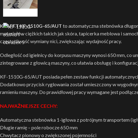
KRAFFT KF-1510G-65/AUT
to automatyczna stebnówka długor
materiałów ciężkich takich jak skóra, tapicerka meblowa i sam
częstotliwość wymiany nici, zwiększając wydajność pracy.
Odległość od igielnicy do korpusu maszyny wynosi 650 mm, co um
zintegrowane z głowicą maszyny, co ułatwia obsługę i konfigura
KF-1510G-65/AUT posiada pełen zestaw funkcji automatycznych: p
Dodatkowo przycisk ryglowania został umieszczony w wygodnym mi
ramieniu maszyny. Do prawidłowej pracy wymagane jest podłącze
NAJWAŻNIEJSZE CECHY:
Automatyczna stebnówka 1-igłowa z potrójnym transportem (i
Długie ramię – pole robocze 650 mm
Chwytacz pionowy o zwiększonej pojemności