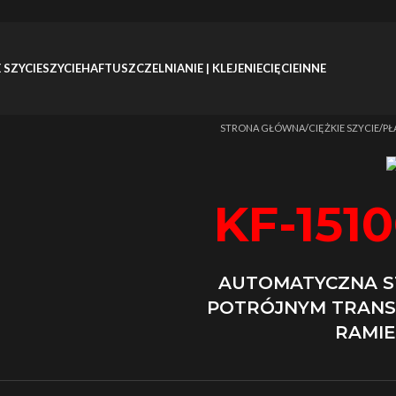
 SZYCIE
SZYCIE
HAFT
USZCZELNIANIE | KLEJENIE
CIĘCIE
INNE
Strona główna
/
CIĘŻKIE SZYCIE
/
PŁ
KF-151
AUTOMATYCZNA S
POTRÓJNYM TRANS
RAMIE