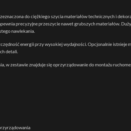
rzeznaczona do ciężkiego szycia materiałów technicznych i deko
 zapewnia precyzyjne przeszycie nawet grubszych materiałów. Du
stego nawlekania.
zędność energii przy wysokiej wydajności. Opcjonalnie istnieje 
h detali.
ia, w zestawie znajduje się oprzyrządowanie do montażu ruchom
przyrządowania