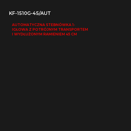
KF-1510G-45/AUT
AUTOMATYCZNA STEBNÓWKA 1-
IGŁOWA Z POTRÓJNYM TRANSPORTEM
I WYDŁUŻONYM RAMIENIEM 45 CM
KF-204-370
STEBNÓWKA 1-
TRANSPORTEM