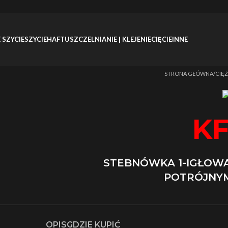
 SZYCIE
SZYCIE
HAFT
USZCZELNIANIE | KLEJENIE
CIĘCIE
INNE
Strona główna
/
CIĘŻ
KF
STEBNÓWKA 1-IGŁOWA
POTRÓJNY
OPIS
GDZIE KUPIĆ