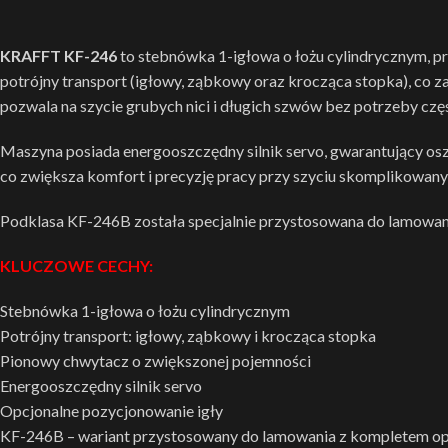
KRAFFT KF-246
to stebnówka 1-igłowa o łożu cylindrycznym, p
potrójny transport (igłowy, ząbkowy oraz krocząca stopka), co
pozwala na szycie grubych nici i długich szwów bez potrzeby czę
Maszyna posiada energooszczędny silnik servo, gwarantujący oszc
co zwiększa komfort i precyzję pracy przy szyciu skomplikowanyc
Podklasa KF-246B została specjalnie przystosowana do lamowan
KLUCZOWE CECHY:
Stebnówka 1-igłowa o łożu cylindrycznym
Potrójny transport: igłowy, ząbkowy i krocząca stopka
Pionowy chwytacz o zwiększonej pojemności
Energooszczędny silnik servo
Opcjonalne pozycjonowanie igły
KF-246B – wariant przystosowany do lamowania z kompletem o