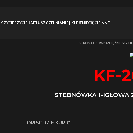
 SZYCIE
SZYCIE
HAFT
USZCZELNIANIE | KLEJENIE
CIĘCIE
INNE
Strona główna
/
CIĘŻKIE SZYCIE
KF-2
STEBNÓWKA 1-IGŁOWA
OPIS
GDZIE KUPIĆ