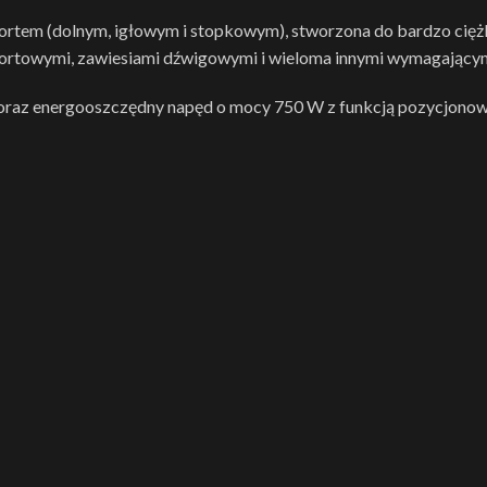
rtem (dolnym, igłowym i stopkowym), stworzona do bardzo ciężk
sportowymi, zawiesiami dźwigowymi i wieloma innymi wymagającym
az energooszczędny napęd o mocy 750 W z funkcją pozycjonowan