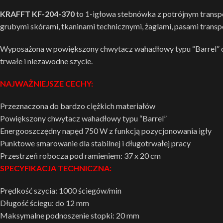
KRAFFT KF-204-370
to 1-igłowa stebnówka z potrójnym transpo
grubymi skórami, tkaninami technicznymi, żaglami, pasami tran
Wyposażona w powiększony chwytacz wahadłowy typu “Barrel” or
trwałe i niezawodne szycie.
NAJWAŻNIEJSZE CECHY:
Przeznaczona do bardzo ciężkich materiałów
Powiększony chwytacz wahadłowy typu “Barrel”
Energooszczędny napęd 750 W z funkcją pozycjonowania igły
Punktowe smarowanie dla stabilnej i długotrwałej pracy
Przestrzeń robocza pod ramieniem: 37 x 20 cm
SPECYFIKACJA TECHNICZNA:
Prędkość szycia: 1000 ściegów/min
Długość ściegu: do 12 mm
Maksymalne podnoszenie stopki: 20 mm