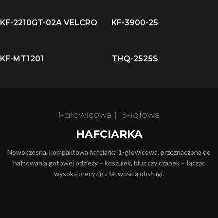
KF-2210GT-02A VELCRO
KF-3900-25
KF-MT1201
THQ-2525S
1-głowicowa | 15-igłowa
HAFCIARKA
Nowoczesna, kompaktowa hafciarka 1-głowicowa, przeznaczona do
haftowania gotowej odzieży – koszulek, bluz czy czapek – łącząc
wysoką precyzję z łatwością obsługi.