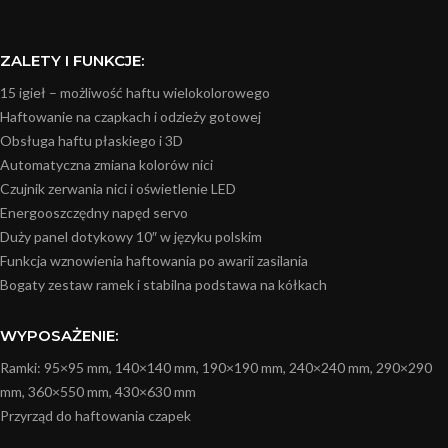
ZALETY I FUNKCJE:
15 igieł – możliwość haftu wielokolorowego
Haftowanie na czapkach i odzieży gotowej
Obsługa haftu płaskiego i 3D
Automatyczna zmiana kolorów nici
Czujnik zerwania nici i oświetlenie LED
Energooszczędny napęd servo
Duży panel dotykowy 10″ w języku polskim
Funkcja wznowienia haftowania po awarii zasilania
Bogaty zestaw ramek i stabilna podstawa na kółkach
WYPOSAŻENIE:
Ramki: 95×95 mm, 140×140 mm, 190×190 mm, 240×240 mm, 290×290
mm, 360×550 mm, 430×630 mm
Przyrząd do haftowania czapek