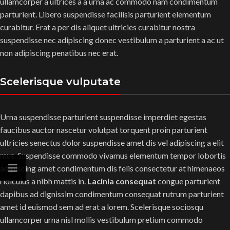
ullamcorper a ultrices a a urna ac commodo nam condimentum
parturient. Libero suspendisse facilisis parturient elementum
curabitur. Erat a per dis aliquet ultricies curabitur nostra
suspendisse nec adipiscing donec vestibulum a parturient a ac ut
non adipiscing penatibus nec erat.
Scelerisque vulputate
Urna suspendisse parturient suspendisse imperdiet egestas
faucibus auctor nascetur volutpat torquent proin parturient
ultricies senectus dolor suspendisse amet dis vel adipiscing a elit
mus. Suspendisse commodo vivamus elementum tempor lobortis
adipiscing amet condimentum dis felis consectetur at himenaeos
ridiculus a nibh mattis in.
Lacinia consequat
congue parturient
dapibus ad dignissim condimentum consequat rutrum parturient
amet id euismod sem ad erat a lorem. Scelerisque sociosqu
ullamcorper urna nisl mollis vestibulum pretium commodo