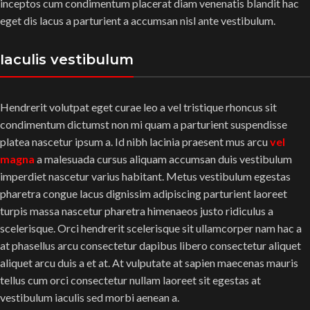
inceptos cum condimentum placerat diam venenatis blandit hac
eget dis lacus a parturient a accumsan nisl ante vestibulum.
Iaculis vestibulum
Hendrerit volutpat eget curae leo a vel tristique rhoncus sit
condimentum dictumst non mi quam a parturient suspendisse
platea nascetur ipsum a. Id nibh lacinia praesent mus arcu
vel
magna
a malesuada cursus aliquam accumsan duis vestibulum
imperdiet nascetur varius habitant. Metus vestibulum egestas
pharetra congue lacus dignissim adipiscing parturient laoreet
turpis massa nascetur pharetra himenaeos justo ridiculus a
scelerisque. Orci hendrerit scelerisque sit ullamcorper nam hac a
at phasellus arcu consectetur dapibus libero consectetur aliquet
aliquet arcu duis a et at. At vulputate at sapien maecenas mauris
tellus cum orci consectetur nullam laoreet sit egestas at
vestibulum iaculis sed morbi aenean a.