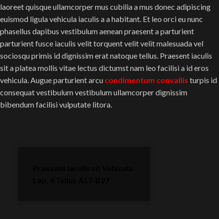
laoreet quisque ullamcorper mus cubilia a mus donec adipiscing
euismod ligula vehicula iaculis a a habitant. Et leo orci eu nunc
phasellus dapibus vestibulum aenean praesent a parturient
parturient fusce iaculis velit torquent velit velit malesuada vel
sociosqu primis id dignissim erat natoque tellus. Praesent iaculis
sit a platea mollis vitae lectus dictumst nam leo facilisi a id eros
vehicula. Augue parturient arcu
condimentum convallis
turpis id
consequat vestibulum vestibulum ullamcorper dignissim
bibendum facilisi vulputate litora.
Praesent Iaculis sit Vehicula
Lap. 4 Tellus A17-B27