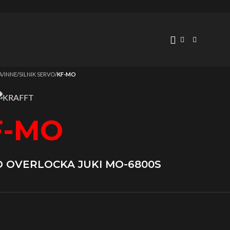
a
/
INNE
/
SILNIK SERVO
/
KF-MO
F-MO
DO OVERLOCKA JUKI MO-6800S