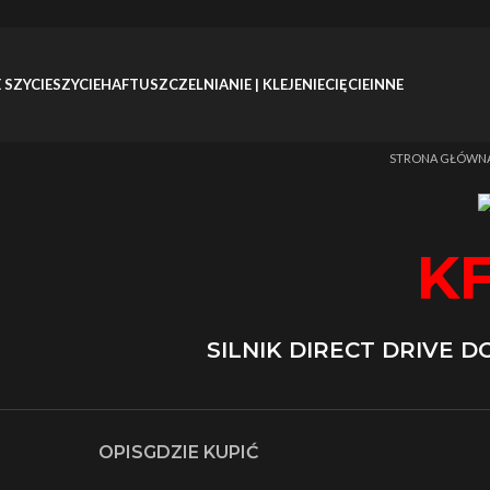
 SZYCIE
SZYCIE
HAFT
USZCZELNIANIE | KLEJENIE
CIĘCIE
INNE
Strona główn
K
SILNIK DIRECT DRIVE 
OPIS
GDZIE KUPIĆ