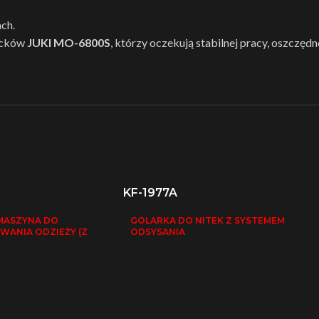
ch.
ocków
JUKI MO-6800S
, którzy oczekują stabilnej pracy, oszczędn
KF-1977A
MASZYNA DO
GOLARKA DO NITEK Z SYSTEMEM
WANIA ODZIEŻY (Z
ODSYSANIA