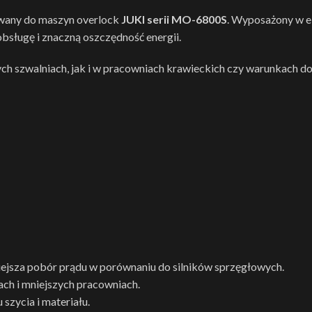
owany do maszyn overlock
JUKI serii MO-6800S
. Wyposażony w el
obsługę i znaczną oszczędność energii.
nych szwalniach, jak i w pracowniach krawieckich czy warunkach 
iejsza pobór prądu w porównaniu do silników sprzęgłowych.
iach i mniejszych pracowniach.
szycia i materiału.