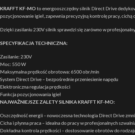
KRAFFT KF-MO
to energooszczędny silnik Direct Drive dedyk
pozycjonowanie igieł, zapewnia precyzyjną kontrolę pracy, cichą 
Dzięki zasilaniu 230V silnik sprawdzi się zarówno w profesjonal
SPECYFIKACJA TECHNICZNA:
Zasilanie: 230V
Moc: 550 W
Maksymalna prędkość obrotowa: 6500 obr/min
System Direct Drive – bezpośrednie przeniesienie napędu
Elektroniczna regulacja prędkości
Funkcja pozycjonowania igieł
NAJWAŻNIEJSZE ZALETY SILNIKA KRAFFT KF-MO:
Oszczędność energii – nowoczesna technologia Direct Drive zmn
Cicha i płynna praca – idealna do pracy w profesjonalnych szwaln
Dokładna kontrola prędkości – dostosowanie obrotów do rodzaju 