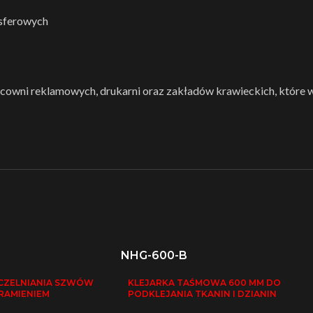
nsferowych
racowni reklamowych, drukarni oraz zakładów krawieckich, któr
NHG-600-B
CZELNIANIA SZWÓW
KLEJARKA TAŚMOWA 600 MM DO
RAMIENIEM
PODKLEJANIA TKANIN I DZIANIN