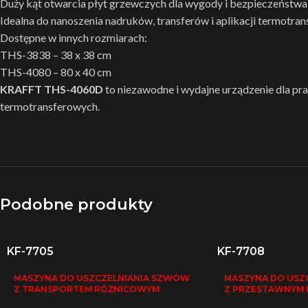
Duży kąt otwarcia płyt grzewczych dla wygody i bezpieczeństwa
Idealna do nanoszenia nadruków, transferów i aplikacji termotra
Dostępne w innych rozmiarach:
THS-3838 – 38 x 38 cm
THS-4080 – 80 x 40 cm
KRAFFT THS-4060D
to niezawodne i wydajne urządzenie dla p
termotransferowych.
Podobne produkty
KF-7705
KF-7708
MASZYNA DO USZCZELNIANIA SZWÓW
MASZYNA DO USZ
Z TRANSPORTEM RÓŻNICOWYM
Z PRZESTAWNYM 