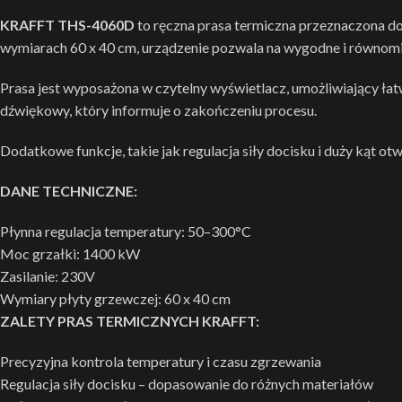
KRAFFT THS-4060D
to ręczna prasa termiczna przeznaczona do
wymiarach 60 x 40 cm, urządzenie pozwala na wygodne i równomi
Prasa jest wyposażona w czytelny wyświetlacz, umożliwiający łat
dźwiękowy, który informuje o zakończeniu procesu.
Dodatkowe funkcje, takie jak regulacja siły docisku i duży kąt o
DANE TECHNICZNE:
Płynna regulacja temperatury: 50–300°C
Moc grzałki: 1400 kW
Zasilanie: 230V
Wymiary płyty grzewczej: 60 x 40 cm
ZALETY PRAS TERMICZNYCH KRAFFT:
Precyzyjna kontrola temperatury i czasu zgrzewania
Regulacja siły docisku – dopasowanie do różnych materiałów