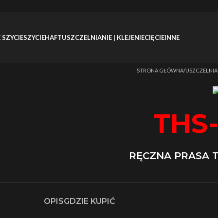
 SZYCIE
SZYCIE
HAFT
USZCZELNIANIE | KLEJENIE
CIĘCIE
INNE
Strona główna
/
USZCZELNIAN
THS
RĘCZNA PRASA T
OPIS
GDZIE KUPIĆ