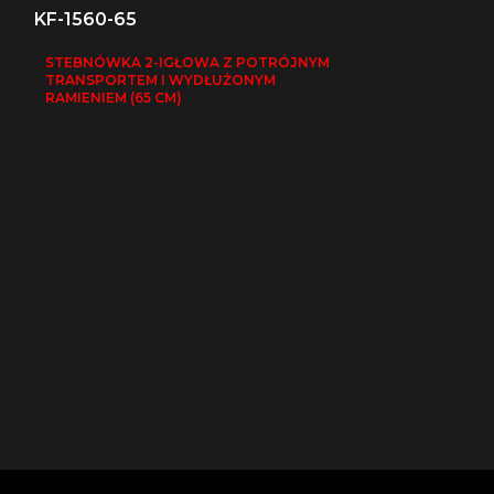
KF-1560-65
STEBNÓWKA 2-IGŁOWA Z POTRÓJNYM
TRANSPORTEM I WYDŁUŻONYM
RAMIENIEM (65 CM)
KF-1560J
STEBNÓWKA 2
TRANSPORTEM
CIĘŻKICH