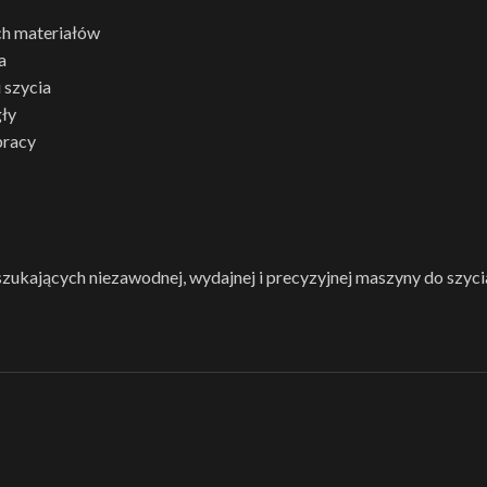
ich materiałów
a
 szycia
gły
pracy
szukających niezawodnej, wydajnej i precyzyjnej maszyny do szycia 