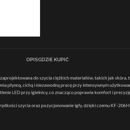
OPIS
GDZIE KUPIĆ
projektowana do szycia ciężkich materiałów, takich jak skóra,
ia płynną, cichą i niezawodną pracę przy intensywnym użytkowan
enie LED przy igielnicy, co znacząco poprawia komfort i precyzję
dkości szycia oraz pozycjonowanie igły, dzięki czemu KF-206HD