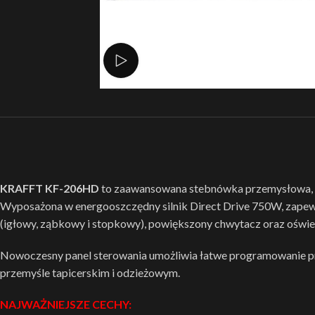
Zobacz film
KRAFFT KF-206HD
to zaawansowana stebnówka przemysłowa, za
Wyposażona w energooszczędny silnik Direct Drive 750W, zapewn
(igłowy, ząbkowy i stopkowy), powiększony chwytacz oraz oświetl
Nowoczesny panel sterowania umożliwia łatwe programowanie prę
przemyśle tapicerskim i odzieżowym.
NAJWAŻNIEJSZE CECHY: