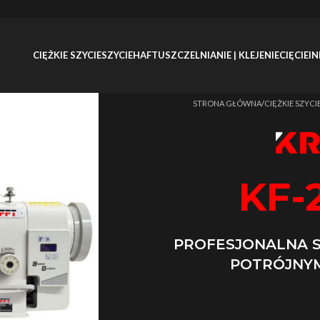
CIĘŻKIE SZYCIE
SZYCIE
HAFT
USZCZELNIANIE | KLEJENIE
CIĘCIE
IN
Strona główna
/
CIĘŻKIE SZYCI
KF-
PROFESJONALNA 
POTRÓJNY