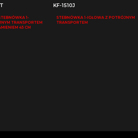
UT
KF-1510J
TEBNÓWKA 1-
STEBNÓWKA 1-IGŁOWA Z POTRÓJNYM
JNYM TRANSPORTEM
TRANSPORTEM
MIENIEM 45 CM